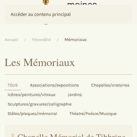
Accéder au contenu principal
Accueil
Fécondité
Mémoriaux
Les Mémoriaux
TOUS
Associations/expositions
Chapelles/oratoires
Icônes/peintures/vitraux
Jardins
Sculptures/gravures/calligraphie
Stèles/plaques/mémorial
Théatre/Poésie/Musique
Chapelle Mémorial de Tibhrine