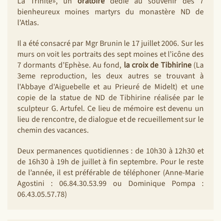
La Trinité», un
oratoire
dédié au souvenir des 7
bienheureux moines martyrs du monastère ND de
l’Atlas.
Il a été consacré par Mgr Brunin le 17 juillet 2006. Sur les
murs on voit les portraits des sept moines et l’icône des
7 dormants d’Ephèse. Au fond,
la croix de Tibhirine
(La
3eme reproduction, les deux autres se trouvant à
l'Abbaye d'Aiguebelle et au Prieuré de Midelt) et une
copie de la statue de ND de Tibhirine réalisée par le
sculpteur G. Artufel. Ce lieu de mémoire est devenu un
lieu de rencontre, de dialogue et de recueillement sur le
chemin des vacances.
Deux permanences quotidiennes : de 10h30 à 12h30 et
de 16h30 à 19h de juillet à fin septembre. Pour le reste
de l’année, il est préférable de téléphoner (Anne-Marie
Agostini : 06.84.30.53.99 ou Dominique Pompa :
06.43.05.57.78)